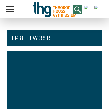
LP 8 – LW 38 B
hcs
t@elu
id-gh
kalsn
ed.ne