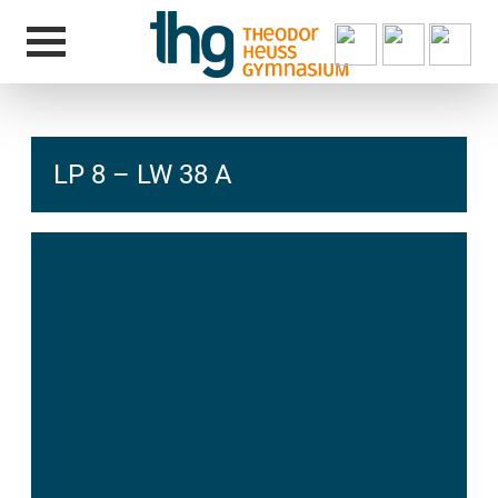
LP 8 – LW 38 A
hcs
t@elu
id-gh
kalsn
ed.ne