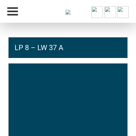
LP 8 – LW 37 A
hcs
t@elu
id-gh
kalsn
ed.ne