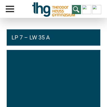
LP 7 – LW 35 A
hcs
t@elu
id-gh
kalsn
ed.ne