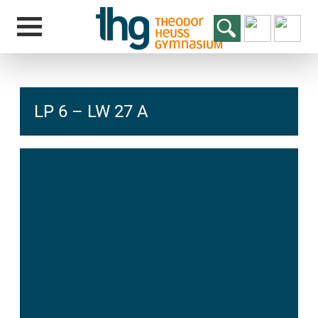
LP 6 – LW 27 A
hcs
t@elu
id-gh
kalsn
ed.ne