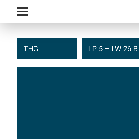
THG
LP 5 – LW 26 B