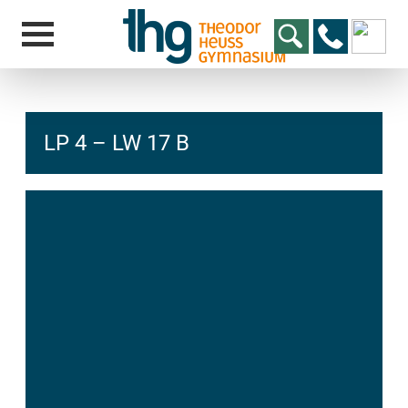
LP 4 – LW 17 B
hcs
t@elu
id-gh
kalsn
ed.ne