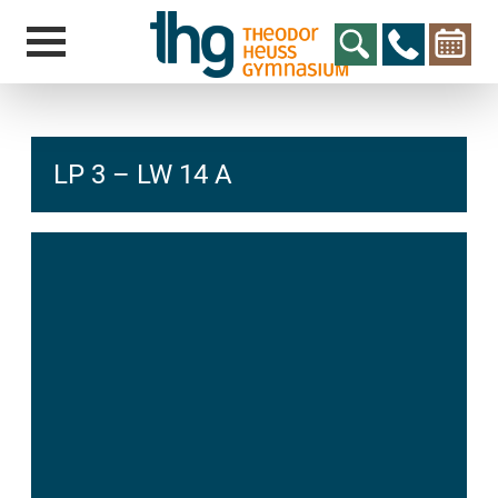
LP 3 – LW 14 A
hcs
t@elu
id-gh
kalsn
ed.ne