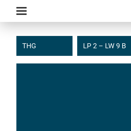
THG
LP 2 – LW 9 B