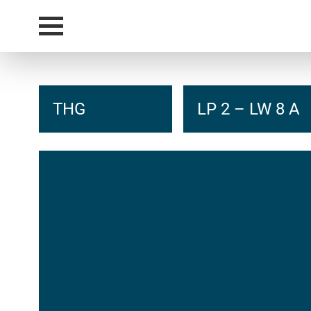
THG
LP 2 – LW 8 A