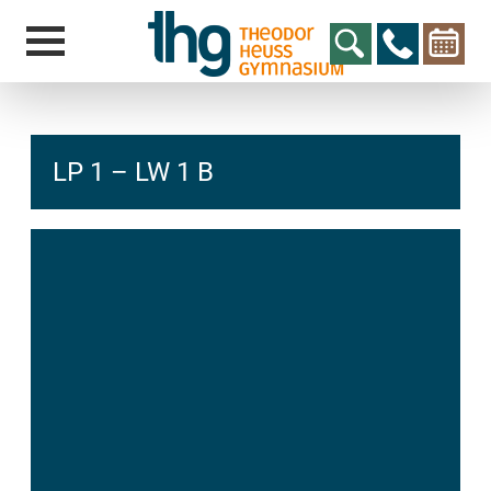
LP 1 – LW 1 B
hcs
t@elu
id-gh
kalsn
ed.ne