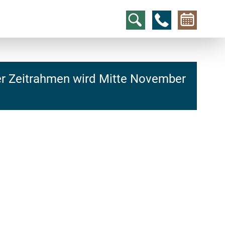
er Zeitrahmen wird Mitte November
hcs
t@elu
id-gh
kalsn
ed.ne