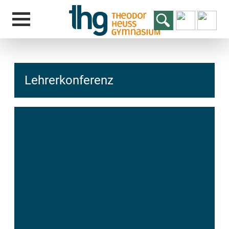
Lehrerkonferenz
hcs
t@elu
id-gh
kalsn
ed.ne