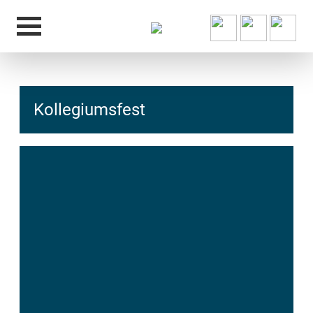
Kollegiumsfest
hcs
t@elu
id-gh
kalsn
ed.ne