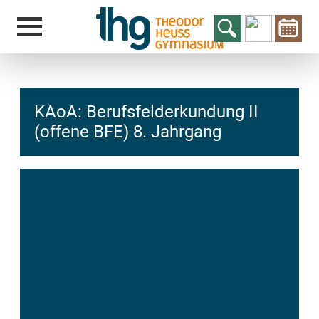
KAoA: Berufsfelderkundung II
(offene BFE) 8. Jahrgang
hcs
t@elu
id-gh
kalsn
ed.ne