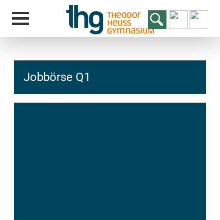
Jobbörse Q1
hcs
t@elu
id-gh
kalsn
ed.ne