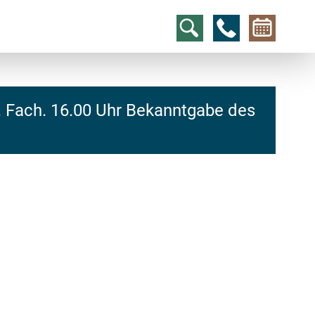
3. Fach. 16.00 Uhr Bekanntgabe des
hcs
t@elu
id-gh
kalsn
ed.ne