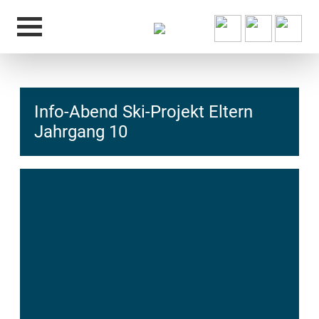
Info-Abend Ski-Projekt Eltern
Jahrgang 10
hcs
t@elu
id-gh
kalsn
ed.ne