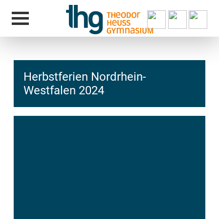
Herbstferien Nordrhein-
Westfalen 2024
hcs
t@elu
id-gh
kalsn
ed.ne