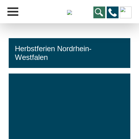
Herbstferien Nordrhein-
Westfalen
hcs
t@elu
id-gh
kalsn
ed.ne