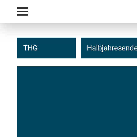
THG
Halbjahresend