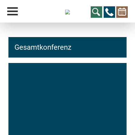
Gesamtkonferenz
hcs
t@elu
id-gh
kalsn
ed.ne