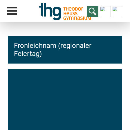
Fronleichnam (regionaler
Feiertag)
hcs
t@elu
id-gh
kalsn
ed.ne