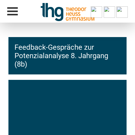
Feedback-Gespräche zur
Potenzialanalyse 8. Jahrgang
(8b)
hcs
t@elu
id-gh
kalsn
ed.ne