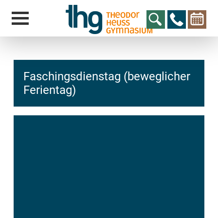
Faschingsdienstag (beweglicher
Ferientag)
hcs
t@elu
id-gh
kalsn
ed.ne