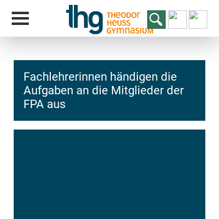
Fachlehrerinnen händigen die
Aufgaben an die Mitglieder der
FPA aus
hcs
t@elu
id-gh
kalsn
ed.ne