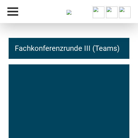
Fachkonferenzrunde III (Teams)
hcs
t@elu
id-gh
kalsn
ed.ne