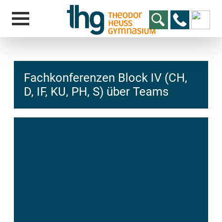
Fachkonferenzen Block IV (CH,
D, IF, KU, PH, S) über Teams
hcs
t@elu
id-gh
kalsn
ed.ne