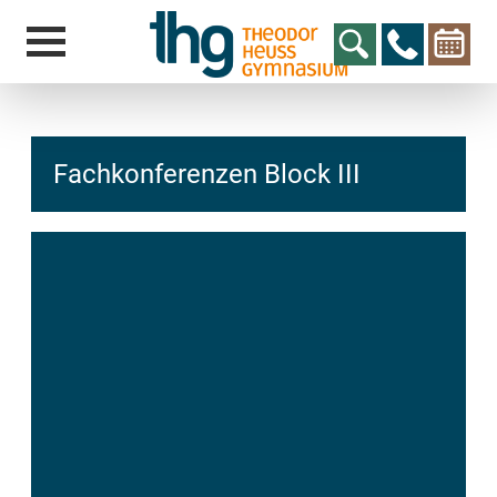
Fachkonferenzen Block III
hcs
t@elu
id-gh
kalsn
ed.ne