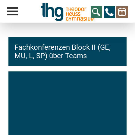
Fachkonferenzen Block II (GE,
MU, L, SP) über Teams
hcs
t@elu
id-gh
kalsn
ed.ne