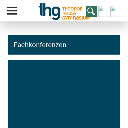
Fachkonferenzen
hcs
t@elu
id-gh
kalsn
ed.ne