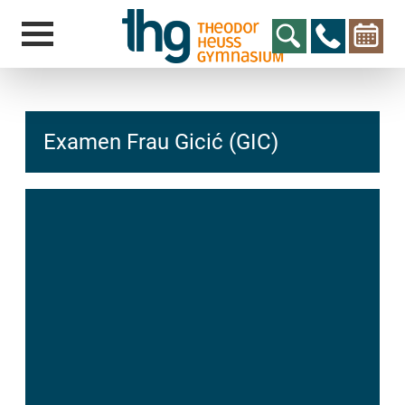
Examen Frau Gicić (GIC)
hcs
t@elu
id-gh
kalsn
ed.ne