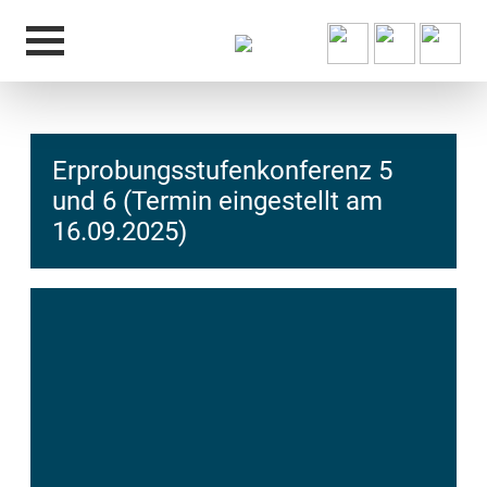
Erprobungsstufenkonferenz 5
und 6 (Termin eingestellt am
16.09.2025)
hcs
t@elu
id-gh
kalsn
ed.ne