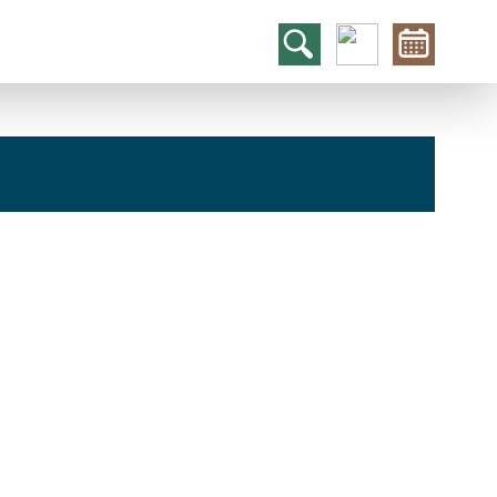
hcs
t@elu
id-gh
kalsn
ed.ne