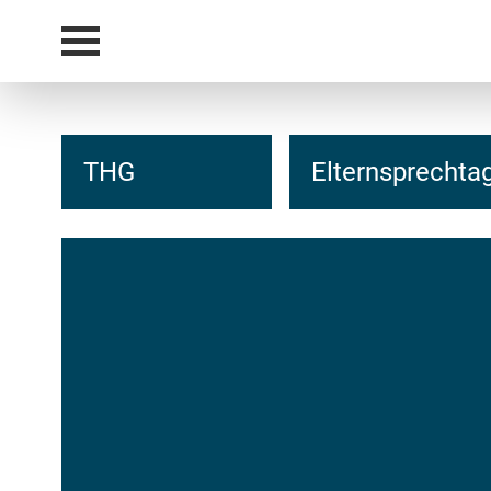
THG
Elternsprechta