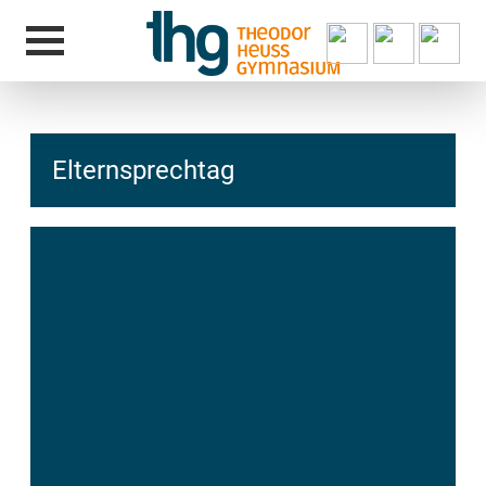
Elternsprechtag
hcs
t@elu
id-gh
kalsn
ed.ne