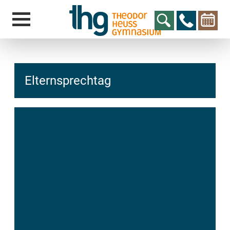
Elternsprechtag
hcs
t@elu
id-gh
kalsn
ed.ne