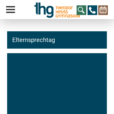
Elternsprechtag
hcs
t@elu
id-gh
kalsn
ed.ne