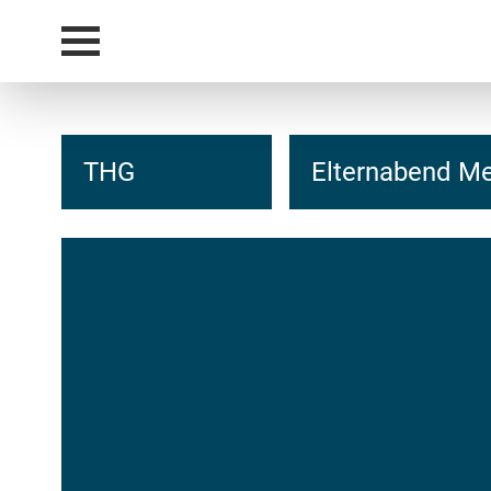
THG
Elternabend M