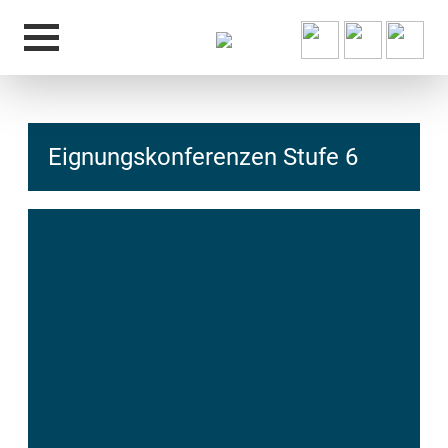
Eignungskonferenzen Stufe 6
hcs
t@elu
id-gh
kalsn
ed.ne