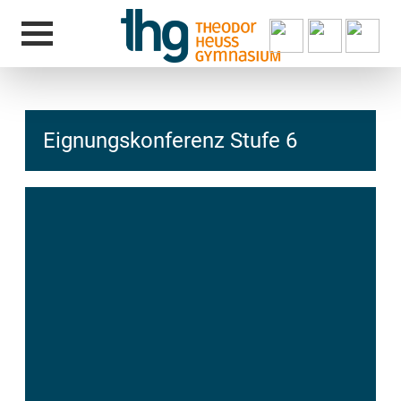
Eignungskonferenz Stufe 6
hcs
t@elu
id-gh
kalsn
ed.ne