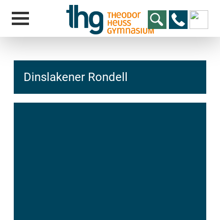
Dinslakener Rondell
hcs
t@elu
id-gh
kalsn
ed.ne