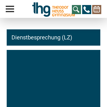
Dienstbesprechung (LZ)
hcs
t@elu
id-gh
kalsn
ed.ne