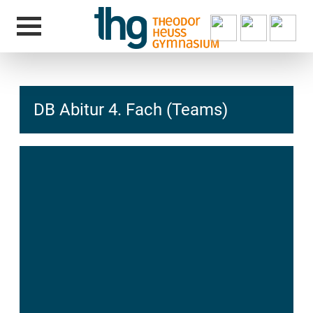
DB Abitur 4. Fach (Teams)
hcs
t@elu
id-gh
kalsn
ed.ne