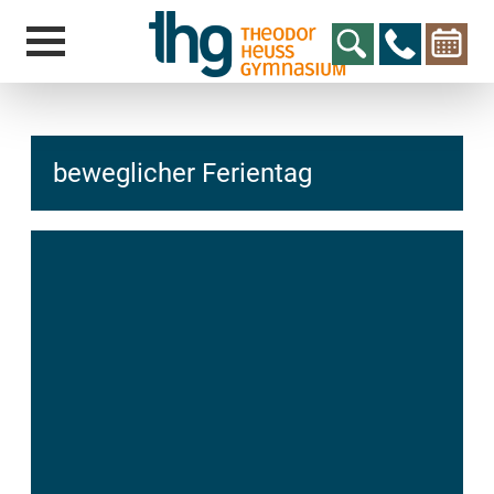
beweglicher Ferientag
hcs
t@elu
id-gh
kalsn
ed.ne