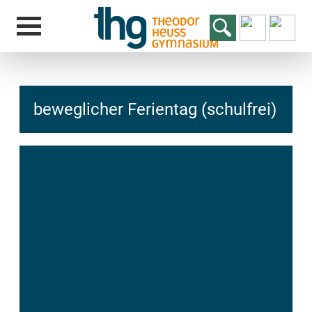
beweglicher Ferientag (schulfrei)
hcs
t@elu
id-gh
kalsn
ed.ne