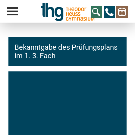
Bekanntgabe des Prüfungsplans
im 1.-3. Fach
hcs
t@elu
id-gh
kalsn
ed.ne