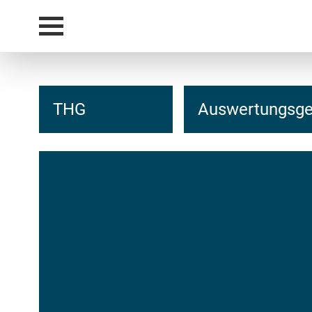
THG
Auswertungsges