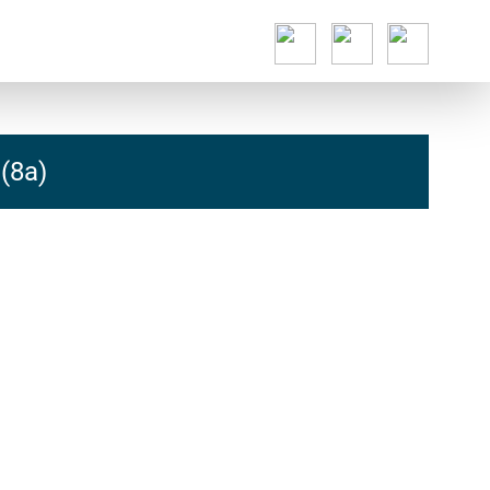
(8a)
hcs
t@elu
id-gh
kalsn
ed.ne