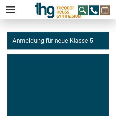
Anmeldung für neue Klasse 5
hcs
t@elu
id-gh
kalsn
ed.ne