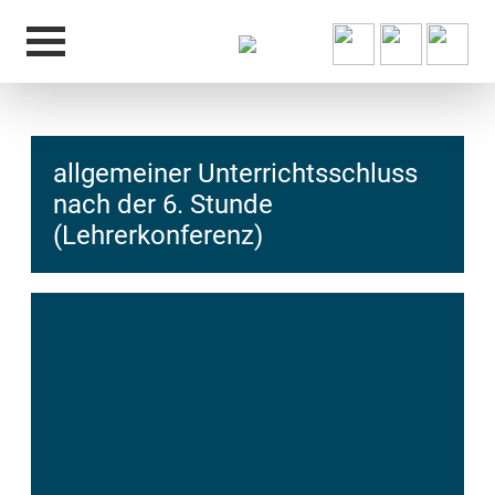
allgemeiner Unterrichtsschluss
nach der 6. Stunde
(Lehrerkonferenz)
hcs
t@elu
id-gh
kalsn
ed.ne