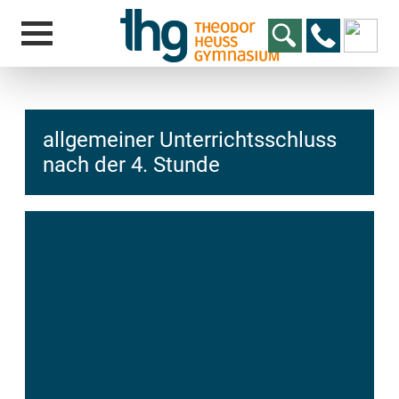
allgemeiner Unterrichtsschluss
nach der 4. Stunde
hcs
t@elu
id-gh
kalsn
ed.ne